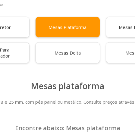
ma
retor
Mesas Plataforma
Mesas 
Para
Mesas Delta
Mes
ador
Mesas plataforma
 e 25 mm, com pés painel ou metálico. Consulte preços através 
aveteiros fixo ou volante, suporte para CPU e calhas eletrificável 
Encontre abaixo: Mesas plataforma
ibilidade para o projeto do escritório. Solução com 4, 6, 8, 10 até