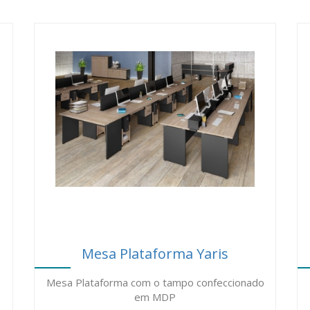
sas plataforma, as empresas tem adotado cada vez mais esta soluç
os através de nossa central de televendas (atendimento todo o Bras
alizado em São Paulo - SP , reconhecida por operar com preço ba
S.
Mesa Plataforma Yaris
Mesa Plataforma com o tampo confeccionado
em MDP