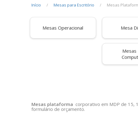
Início
Mesas para Escritório
Mesas Platafor
Mesas Operacional
Mesa Di
Mesas 
Comput
Mesas plataforma
corporativo em MDP de 15, 18
formulário de orçamento.
Opções para mesas plataforma dupla ou simples com g
A montagem das mesas plataforma permitem total flex