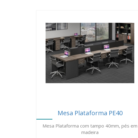
o projeto.
Devido a redução de espaço proporcionado pela me
Antes de comprar, consulte e compare os nossos preç
BeniMobile é uma loja de móveis de escritório loc
preferir, em 12X ou mais através do cartão BNDE
(*) Somente clientes com cadastro aprovado.
Mesa Plataforma PE40
Mesa Plataforma com tampo 40mm, pés em
madeira