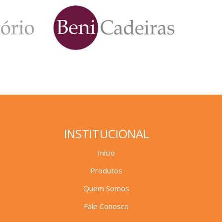
INSTITUCIONAL
Início
Produtos
Quem Somos
Fale Conosco