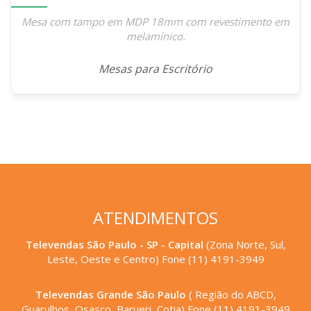
Mesa com tampo em MDP 18mm com revestimento em
melamínico.
Mesas para Escritório
ATENDIMENTOS
Televendas São Paulo - SP - Capital
(Zona Norte, Sul,
Leste, Oeste e Centro) Fone (11) 4191-3949
Televendas Grande São Paulo
( Região do ABCD,
Guarulhos, Osasco, Barueri, Cotia) Fone (11) 4191-3949