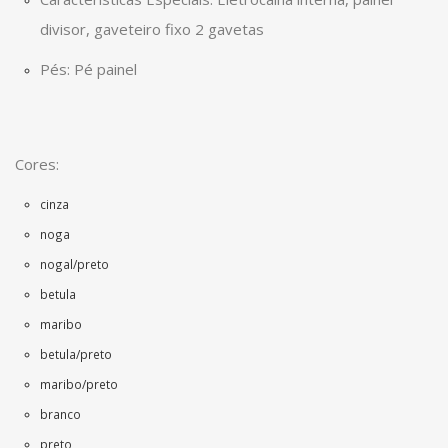
divisor, gaveteiro fixo 2 gavetas
Pés: Pé painel
Cores:
cinza
noga
nogal/preto
betula
maribo
betula/preto
maribo/preto
branco
preto