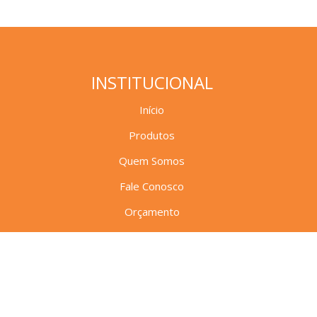
INSTITUCIONAL
Início
Produtos
Quem Somos
Fale Conosco
Orçamento
Artigos, Dicas e News
Entregas e Fretes
Glossário
Fábrica