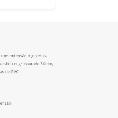
l com extensão 4 gavetas,
vestido engrossurado 30mm,
das de PVC.
tensão