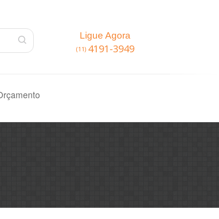
Ligue Agora
4191-3949
(11)
Orçamento